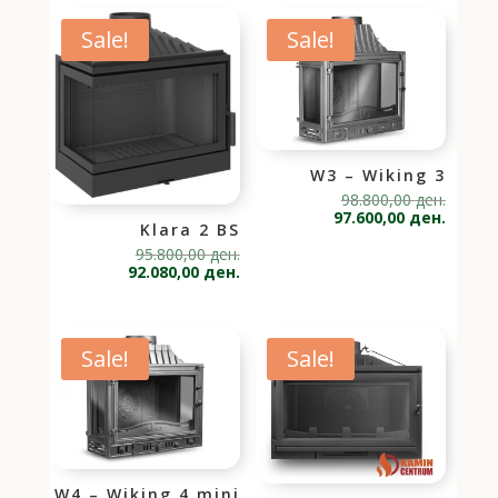
Sale!
Sale!
W3 – Wiking 3
Origina
98.800,00
ден.
price
Current
97.600,00
ден.
Klara 2 BS
was:
price
98.800,
is:
Original
95.800,00
ден.
97.600,
price
Current
92.080,00
ден.
was:
price
95.800,00 ден..
is:
92.080,00 ден..
Sale!
Sale!
W4 – Wiking 4 mini