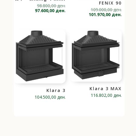
FENIX 90
Original
98.800,00
ден.
Origina
109.000,00
ден.
price
Current
97.600,00
ден.
price
Current
101.970,00
ден.
was:
price
was:
price
98.800,00 ден..
is:
109.000
is:
97.600,00 ден..
101.970
Klara 3 MAX
Klara 3
116.802,00
ден.
104.500,00
ден.