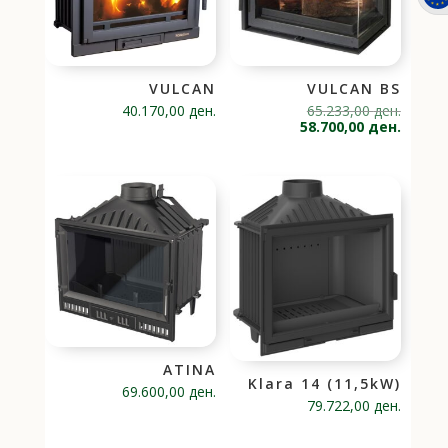
VULCAN
VULCAN BS
Origina
40.170,00
ден.
65.233,00
ден.
price
Current
58.700,00
ден.
was:
price
65.233,
is:
58.700,
ATINA
Klara 14 (11,5kW)
69.600,00
ден.
79.722,00
ден.