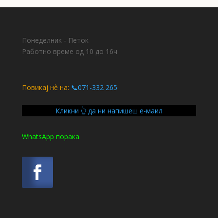
Понеделник - Петок
Работно време од 10 до 16ч
Повикај нѐ на:
📞071-332 265
Кликни 👆 да ни напишеш е-маил
WhatsApp порака