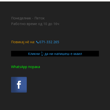
Понеделник - Петок
Работно време од 10 до 16ч
Повикај нѐ на:
📞071-332 265
Кликни 👆 да ни напишеш е-маил
WhatsApp порака