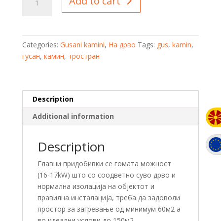
Add to cart
-
Wiking
3
quantity
Categories:
Gusani kamini
,
На дрво
Tags:
gus
,
kamin
,
гусан
,
камин
,
тростран
Description
Additional information
Description
Главни придобивки се гомата можност
(16-17kW) што со соодветно суво дрво и
нормална изолација на објектот и
правилна инсталација, треба да задоволи
простор за загревање од минимум 60м2 а
во идеални услови до 150м2