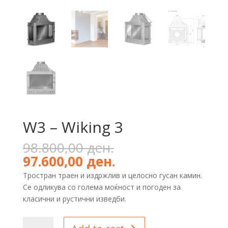
W3 – Wiking 3
Original
98.800,00
ден.
price
Current
97.600,00
ден.
was:
price
Тростран траен и издржлив и целосно гусан камин.
98.800,00 ден..
is:
Се одликува со голема моќност и погоден за
97.600,00 ден..
класични и рустични изведби.
W3