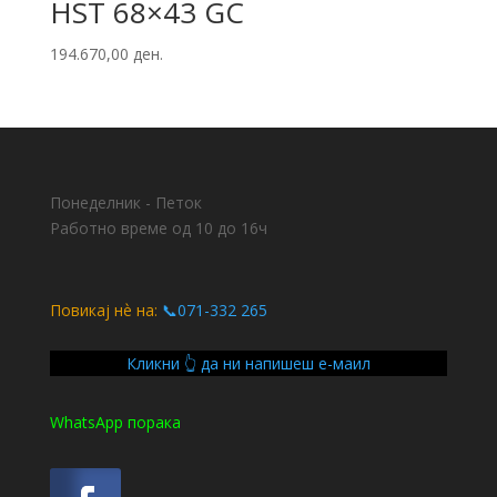
HST 68×43 GC
194.670,00
ден.
Понеделник - Петок
Работно време од 10 до 16ч
Повикај нѐ на:
📞071-332 265
Кликни 👆 да ни напишеш е-маил
WhatsApp порака