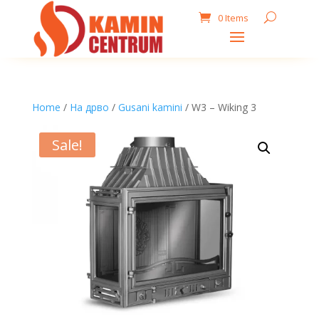
0 Items
Home
/
На дрво
/
Gusani kamini
/ W3 – Wiking 3
Sale!