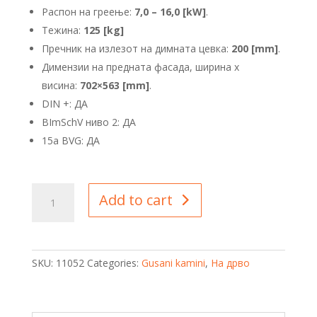
Распон на греење:
7,0 – 16,0 [kW]
.
Тежина:
125 [kg]
Пречник на излезот на димната цевка:
200 [mm]
.
Димензии на предната фасада, ширина x
висина:
702×563 [mm]
.
DIN +: ДА
BImSchV ниво 2: ДА
15a BVG: ДА
Klara
Add to cart
14
(11,5kW)
quantity
SKU:
11052
Categories:
Gusani kamini
,
На дрво