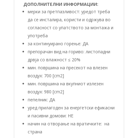
ДОПОЛНИТЕЛНИ ИНФОРМАЦИИ:
мерки за претпазливост: уредот треба
да се инсталира, користи и одржува во
согласност со упатството за монтажа и
употреба
за континуирано горење: ДА
препорачан вид на гориво: листопадни
дрвја со влажност ≤ 20%
мин. површина на пресекот на влезен
воздух: 700 [cm2]
мин. површина на вкупниот излезен
воздух: 980 [cm2]
пепелник: ДА
уред прилагоден за енергетски ефикасни
и пасивни домови: НЕ
начин на отворање на вратичките: на
страна