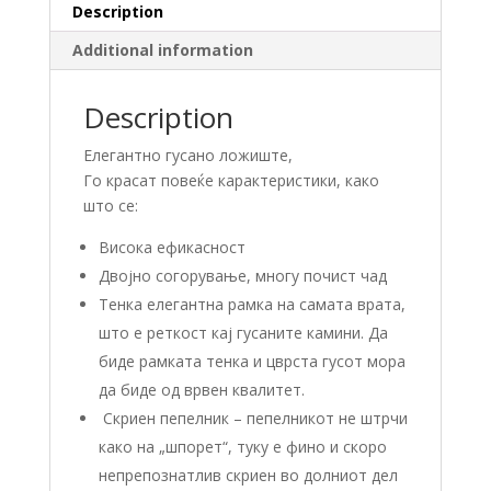
Description
Additional information
Description
Елегантно гусано ложиште,
Го красат повеќе карактеристики, како
што се:
Висока ефикасност
Двојно согорување, многу почист чад
Тенка елегантна рамка на самата врата,
што е реткост кај гусаните камини. Да
биде рамката тенка и цврста гусот мора
да биде од врвен квалитет.
Скриен пепелник – пепелникот не штрчи
како на „шпорет“, туку е фино и скоро
непрепознатлив скриен во долниот дел