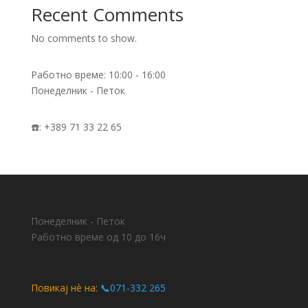
Recent Comments
No comments to show.
Работно време: 10:00 - 16:00
Понеделник - Петок
☎️: +389 71 33 22 65
Понеделник - Петок
Работно време од 10 до 16ч
Повикај нѐ на:
📞071-332 265