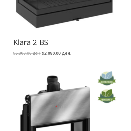
Klara 2 BS
Original
Current
95.800,00
ден.
92.080,00
ден.
price
price
was:
is:
95.800,00 ден..
92.080,00 ден..