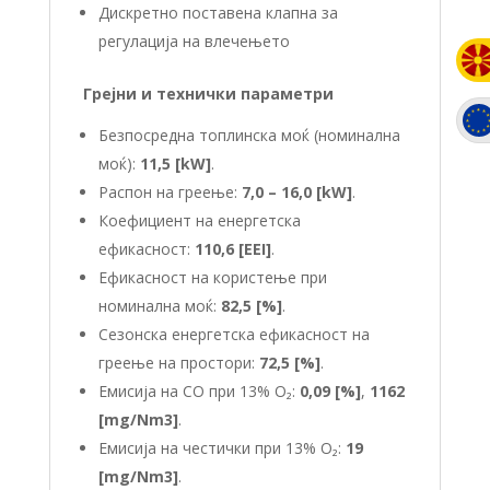
Дискретно поставена клапна за
регулација на влечењето
Грејни и технички параметри
Безпосредна топлинска моќ (номинална
моќ):
11,5 [kW]
.
Распон на греење:
7,0 – 16,0 [kW]
.
Коефициент на енергетска
ефикасност:
110,6 [EEI]
.
Ефикасност на користење при
номинална моќ:
82,5 [%]
.
Сезонска енергетска ефикасност на
греење на простори:
72,5 [%]
.
Емисија на CO при 13% O₂:
0,09 [%]
,
1162
[mg/Nm3]
.
Емисија на честички при 13% O₂:
19
[mg/Nm3]
.