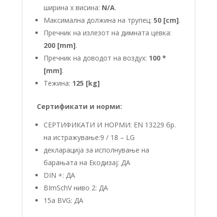
ширина x висина:
N/A
.
Максимална должина на трупец:
50 [cm]
.
Пречник на излезот на димната цевка:
200 [mm]
.
Пречник на доводот на воздух:
100 *
[mm]
.
Тежина:
125 [kg]
Сертификати и норми:
СЕРТИФИКАТИ И НОРМИ: EN 13229 бр.
на истражување:9 / 18 – LG
декларација за исполнување на
барањата на Екодизај: ДА
DIN +: ДА
BImSchV ниво 2: ДА
15a BVG: ДА