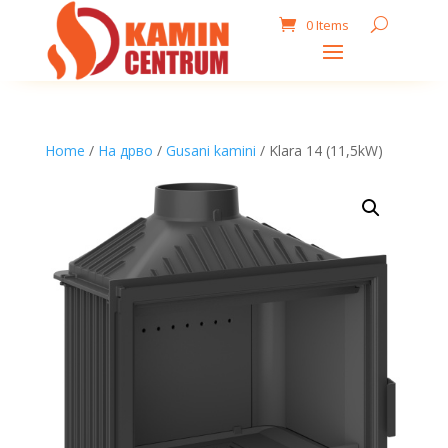
0 Items
Home
/
На дрво
/
Gusani kamini
/ Klara 14 (11,5kW)