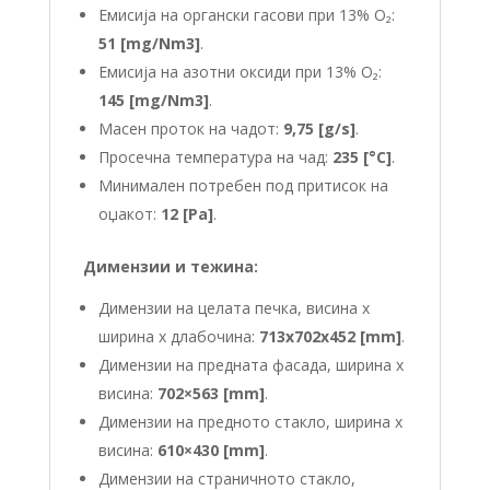
Емисија на органски гасови при 13% O₂:
51 [mg/Nm3]
.
Емисија на азотни оксиди при 13% O₂:
145 [mg/Nm3]
.
Масен проток на чадот:
9,75 [g/s]
.
Просечна температура на чад:
235 [°C]
.
Минимален потребен под притисок на
оџакот:
12 [Pa]
.
Димензии и тежина:
Димензии на целата печка, висина x
ширина x длабочина:
713x702x452 [mm]
.
Димензии на предната фасада, ширина x
висина:
702×563 [mm]
.
Димензии на предното стакло, ширина x
висина:
610×430 [mm]
.
Димензии на страничното стакло,