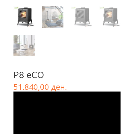
P8 eCO
51.840,00
ден.