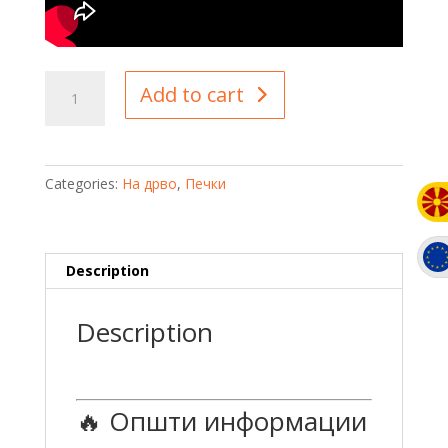
P8
Add to cart
eCO
quantity
Categories:
На дрво
,
Печки
Description
Description
🔥 Општи информации