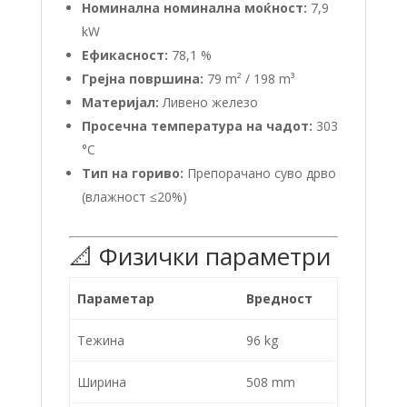
Номинална номинална моќност:
7,9
kW
Ефикасност:
78,1 %
Грејна површина:
79 m² / 198 m³
Материјал:
Ливено железо
Просечна температура на чадот:
303
°C
Тип на гориво:
Препорачано суво дрво
(влажност ≤20%)
📐 Физички параметри
Параметар
Вредност
Тежина
96 kg
Ширина
508 mm