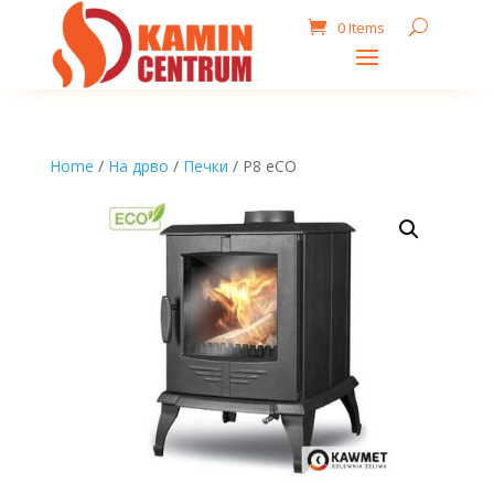
0 Items
Home
/
На дрво
/
Печки
/ P8 eCO