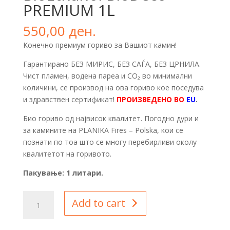
PREMIUM 1L
550,00
ден.
Конечно премиум гориво за Вашиот камин!
Гарантирано БЕЗ МИРИС, БЕЗ САЃА, БЕЗ ЦРНИЛА.
Чист пламен, водена пареа и СО₂ во минимални
количини, се производ на ова гориво кое поседува
и здравствен сертификат!
ПРОИЗВЕДЕНО ВО
EU
.
Био гориво од највисок квалитет. Погодно дури и
за камините на PLANIKA Fires – Polska, кои се
познати по тоа што се многу перeбирливи околу
квалитетот на горивото.
Пакување: 1 литaри.
BioEthanol
Add to cart
BioDeco
PREMIUM