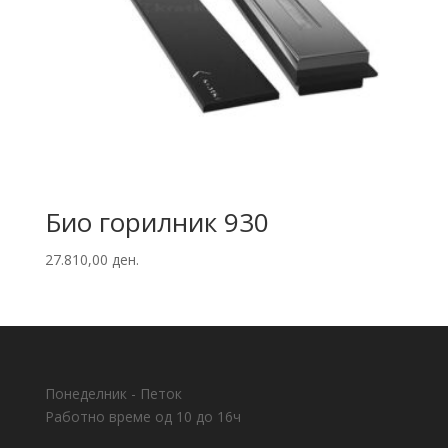
Био горилник 930
27.810,00
ден.
Понеделник - Петок
Работно време од 10 до 16ч