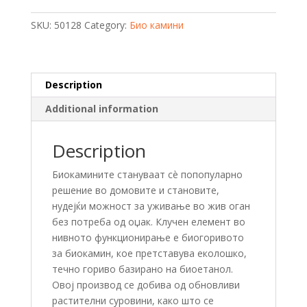
1L
quantity
SKU:
50128
Category:
Био камини
Description
Additional information
Description
Биокамините стануваат сè попопуларно
решение во домовите и становите,
нудејќи можност за уживање во жив оган
без потреба од оџак. Клучен елемент во
нивното функционирање е биогоривото
за биокамин, кое претставува еколошко,
течно гориво базирано на биоетанол.
Овој производ се добива од обновливи
растителни суровини, како што се