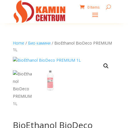
0 Items
Home
/
Био камини
/ BioEthanol BioDeco PREMIUM
1L
BioEthanol BioDeco