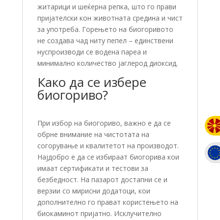
житарици и шеќерна репка, што го прави
пријателски кон животната средина и чист
за употреба. Горењето на биогоривото
не создава чад ниту пепел – единствени
нуспроизводи се водена пареа и
минимално количество јаглерод диоксид.
Како да се избере
биогориво?
При избор на биогориво, важно е да се
обрне внимание на чистотата на
согорување и квалитетот на производот.
Најдобро е да се избираат биогорива кои
имаат сертификати и тестови за
безбедност. На пазарот достапни се и
верзии со мирисни додатоци, кои
дополнително го прават користењето на
биокаминот пријатно. Исклучително