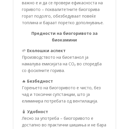
важно е и да се провери ефикасноста на
горивото – поквалитетните биогорива
горат подолго, обезбедуваат повеќе
топлина и бараат поретко дополнување.
Предности на биогоривото за
биокамини
🌱
Еколошки аспект
Производството на биоетанол ја
намалува емисијата на CO₂ во споредба
со фосилните горива.
🔥
Безбедност
Горењето на биогоривото е чисто, без
чад и токсични супстанции, што ја
елиминира потребата од вентилација.
🧴
Удобност
Лесно за употреба – биогоривото е
достапно во практични шишиња и не бара