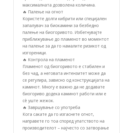
максималната дозволена количина.
🔥 Палење на огнот
Користете долги кибрити или специјален
запалувач за биокамини за безбедно
палење на биогоривото. Избегнувајте
приближување до пламенот во моментот
на палење за да го намалите ризикот од
изгореници.
🔥 Контрола на пламенот
Пламенот од биогоривото е стабилен и
без чад, а неговата интензитет може да
се регулира, зависно од конструкцијата на
каминот. Многу е важно да не додавате
биогориво додека каминот работи или е
сè уште жежок.
🔥 Завршување со употреба
Кога сакате да го изгаснете огнот,
направете го тоа според упатството на
производителот – најчесто со затворање