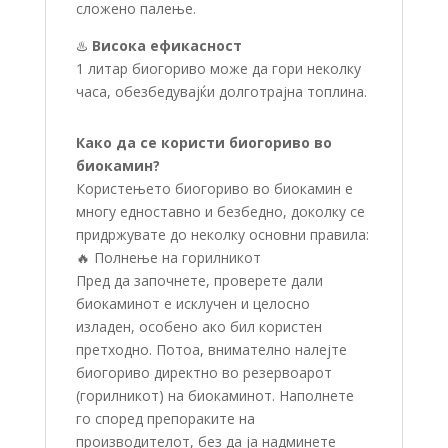
сложено палење.
♨️
Висока ефикасност
1 литар биогориво може да гори неколку
часа, обезбедувајќи долготрајна топлина.
Како да се користи биогориво во
биокамин?
Користењето биогориво во биокамин е
многу едноставно и безбедно, доколку се
придржувате до неколку основни правила:
🔥 Полнење на горилникот
Пред да започнете, проверете дали
биокаминот е исклучен и целосно
изладен, особено ако бил користен
претходно. Потоа, внимателно налејте
биогориво директно во резервоарот
(горилникот) на биокаминот. Наполнете
го според препораките на
производителот, без да ја надминете