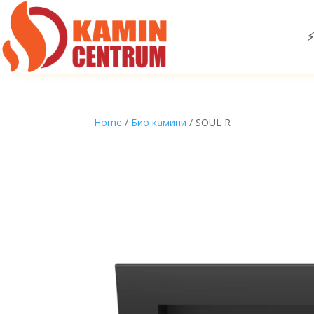
⚡
Home
/
Био камини
/ SOUL R