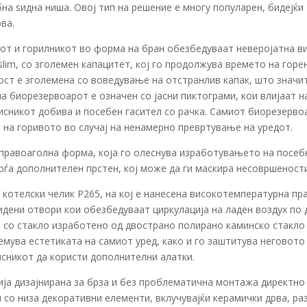
на ѕидна ниша. Овој тип на решение е многу популарен, бидејќи
ва.
от и горилникот во форма на бран обезбедуваат неверојатна ви
lim, со зголемен капацитет, кој го продолжува времето на горе
ст е зголемена со воведување на отстранлив капак, што значи
а биорезервоарот е означен со јасни пиктограми, кои влијаат 
исникот добива и посебен гасител со рачка. Самиот биорезерво
на горивото во случај на ненамерно превртување на уредот.
равоаголна форма, која го олеснува изработувањето на посеб
ѓа дополнителен прстен, кој може да ги маскира несовршеностит
котелски челик P265, на кој е нанесена високотемпературна пра
идени отвори кои обезбедуваат циркулација на ладен воздух по 
со стакло изработено од двострано полирано каминско стакло 
лемува естетиката на самиот уред, како и го заштитува негово
исникот да користи дополнителни алатки.
ија дизајнирана за брза и без проблематична монтажа директно
со низа декоративни елементи, вклучувајќи керамички дрва, р