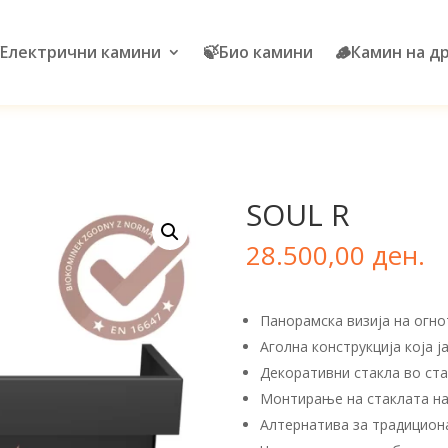
Електрични камини
🍃Био камини
🪵Камин на д
SOUL R
28.500,00
ден.
Панорамска визија на огно
Аголна конструкција која ј
Декоративни стакла во ст
Монтирање на стаклата на
Алтернатива за традицион