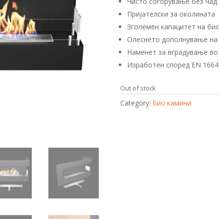
Чисто согорување без чад
Пријателски за околината
Зголемен капацитет на би
Олеснето дополнување на
Наменет за вградување во
Изработен според EN 1664
Out of stock
Category:
Био камини