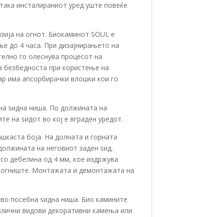
 така инсталираниот уред уште повеќе
зија на огнот. Биокаминот SOUL е
ње до 4 часа. При дизајнирањето на
телно го олеснува процесот на
на безбедноста при користење на
ар има апсорбирачки влошки кои го
на ѕидна ниша. По должината на
е на ѕидот во кој е вграден уредот.
шкаста боја. На долната и горната
должината на неговиот заден ѕид.
со дебелина од 4 мм, кое издржува
то огниште. Монтажата и демонтажата на
 во посебна ѕидна ниша. Био камините
азлични видови декоративни камења или