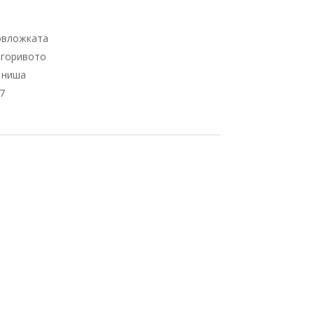
овложката
 горивото
 ниша
7