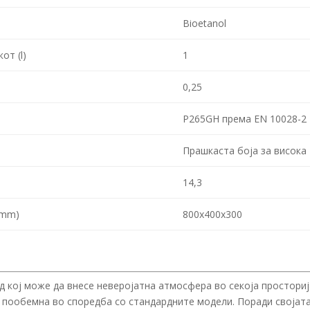
Bioetanol
от (l)
1
0,25
P265GH према EN 10028-2
Прашкаста боја за висока
14,3
(mm)
800x400x300
д кој може да внесе неверојатна атмосфера во секоја просториј
е пообемна во споредба со стандардните модели. Поради својат