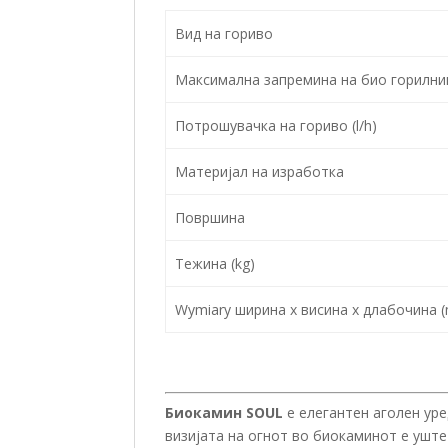
Вид на гориво
Максимална запремина на био горилник
Потрошувачка на гориво (l/h)
Материјал на изработка
Површина
Тежина (kg)
Wymiary ширина x висина x длабочина 
Биокамин SOUL
е елегантен аголен уре
визијата на огнот во биокаминот е ушт