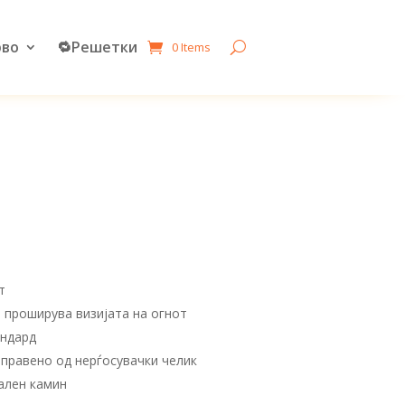
рво
🔁Решетки
0 Items
т
а проширува визијата на огнот
андард
правено од нерѓосувачки челик
ален камин