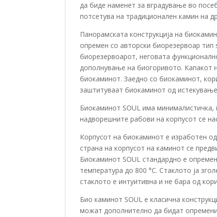
да биде наменет за вградување во посеб
потсетува на традиционален камин на др
Панорамската конструкција на биокамин
опремен со авторски биорезервоар тип s
биорезервоарот, неговата функционално
дополнување на биогоривото. Капакот н
биокаминот. Заедно со биокаминот, кор
заштитуваат биокаминот од истекување 
Биокаминот SOUL има минималистичка, п
надворешните рабови на корпусот се нао
Корпусот на биокаминот е изработен од 
страна на корпусот на каминoт се предв
Биокаминот SOUL стандардно е опремен 
температура до 800 °C. Стаклото ја зго
стаклото е интуитивна и не бара од кор
Био каминот SOUL е класична конструкц
можат дополнително да бидат опремени 