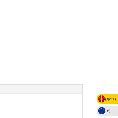
(ден.)
(€)