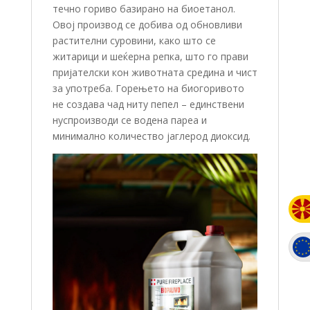
течно гориво базирано на биоетанол.
Овој производ се добива од обновливи
растителни суровини, како што се
житарици и шеќерна репка, што го прави
пријателски кон животната средина и чист
за употреба. Горењето на биогоривото
не создава чад ниту пепел – единствени
нуспроизводи се водена пареа и
минимално количество јаглерод диоксид.