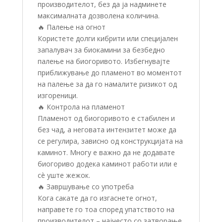
производителот, без да ја надминете
максималната дозволена количина.
🔥 Палење на огнот
Користете долги кибрити или специјален
запалувач за биокамини за безбедно
палење на биогоривото. Избегнувајте
приближување до пламенот во моментот
на палење за да го намалите ризикот од
изгореници.
🔥 Контрола на пламенот
Пламенот од биогоривото е стабилен и
без чад, а неговата интензитет може да
се регулира, зависно од конструкцијата на
каминот. Многу е важно да не додавате
биогориво додека каминот работи или е
сè уште жежок.
🔥 Завршување со употреба
Кога сакате да го изгаснете огнот,
направете го тоа според упатството на
производителот – најчесто со затворање