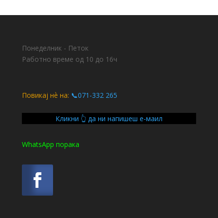
Понеделник - Петок
Работно време од 10 до 16ч
Повикај нѐ на:
📞071-332 265
Кликни 👆 да ни напишеш е-маил
WhatsApp порака