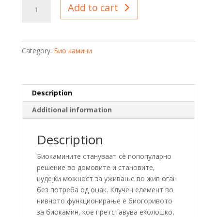
BioEthanol
Add to cart
PREMIUM
5L
quantity
Category:
Био камини
Description
Additional information
Description
Биокамините стануваат сè попопуларно
решение во домовите и становите,
нудејќи можност за уживање во жив оган
без потреба од оџак. Клучен елемент во
нивното функционирање е биогоривото
за биокамин, кое претставува еколошко,