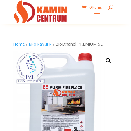
0 Items
Home
/
Био камини
/ BioEthanol PREMIUM 5L