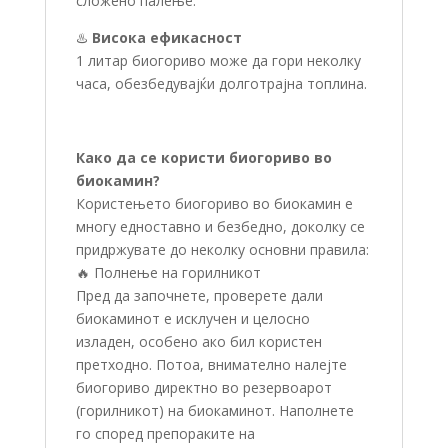
сложено палење.
♨️
Висока ефикасност
1 литар биогориво може да гори неколку
часа, обезбедувајќи долготрајна топлина.
Како да се користи биогориво во
биокамин?
Користењето биогориво во биокамин е
многу едноставно и безбедно, доколку се
придржувате до неколку основни правила:
🔥 Полнење на горилникот
Пред да започнете, проверете дали
биокаминот е исклучен и целосно
изладен, особено ако бил користен
претходно. Потоа, внимателно налејте
биогориво директно во резервоарот
(горилникот) на биокаминот. Наполнете
го според препораките на