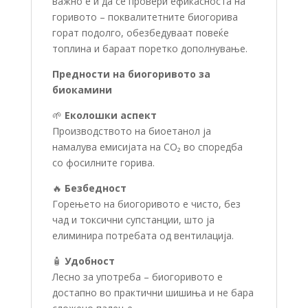
важно е и да се провери ефикасноста на
горивото – поквалитетните биогорива
горат подолго, обезбедуваат повеќе
топлина и бараат поретко дополнување.
Предности на биогоривото за
биокамини
🌱
Еколошки аспект
Производството на биоетанол ја
намалува емисијата на CO₂ во споредба
со фосилните горива.
🔥
Безбедност
Горењето на биогоривото е чисто, без
чад и токсични супстанции, што ја
елиминира потребата од вентилација.
🧴
Удобност
Лесно за употреба – биогоривото е
достапно во практични шишиња и не бара