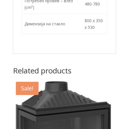
Потребен провев – влез
480-780
(cm²)
800 x 350
Димензија на стакло
x 530
Related products
Sale!