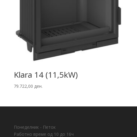
Klara 14 (11,5kW)
79.722,00
ден.
Понеделник - Петок
Работно време од 10 до 16ч