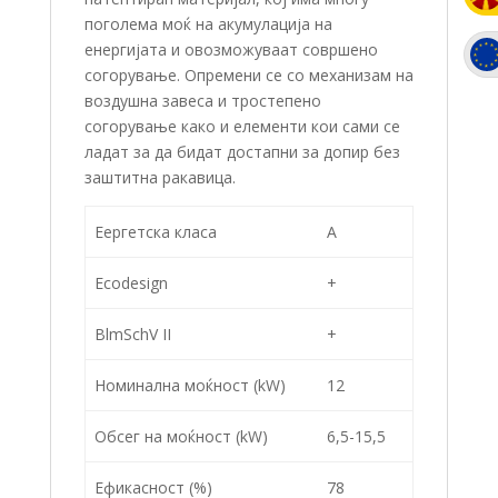
поголема моќ на акумулација на
енергијата и овозможуваат совршено
согорување. Опремени се со механизам на
воздушна завеса и тростепено
согорување како и елементи кои сами се
ладат за да бидат достапни за допир без
заштитна ракавица.
Еергетска класа
A
Ecodesign
+
BlmSchV II
+
Номинална моќност (kW)
12
Обсег на моќност (kW)
6,5-15,5
Ефикасност (%)
78