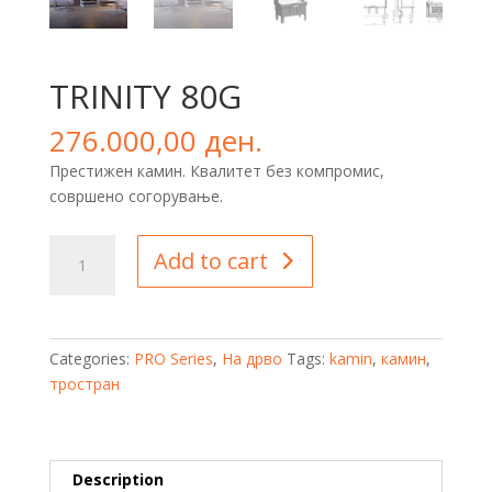
TRINITY 80G
276.000,00
ден.
Престижен камин. Квалитет без компромис,
совршено согорување.
TRINITY
Add to cart
80G
quantity
Categories:
PRO Series
,
На дрво
Tags:
kamin
,
камин
,
тростран
Description