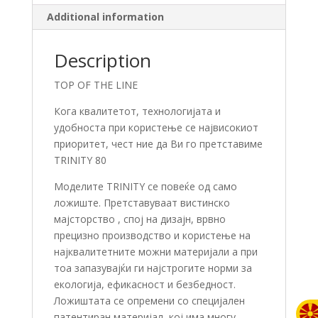
Additional information
Description
TOP OF THE LINE
Кога квалитетот, технологијата и
удобноста при користење се највисокиот
приоритет, чест ние да Ви го претставиме
TRINITY 80
Моделите TRINITY се повеќе од само
ложиште. Претставуваат вистинско
мајсторство , спој на дизајн, врвно
прецизно производство и користење на
најквалитетните можни материјали а при
тоа запазувајќи ги најстрогите норми за
екологија, ефикасност и безбедност.
Ложиштата се опремени со специјален
патентиран материјал, кој има многу