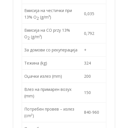
Емисија на честички при
0,035
13% O
(g/m³)
2
Емисија на CO przy 13%
0,792
O
(g/m³)
2
За домови со рекуперација
+
Тежина (kg)
324
Оџачки излез (mm)
200
Влез на примарен возух
150
(mm)
Потребен провев – излез
840-960
(cm²)