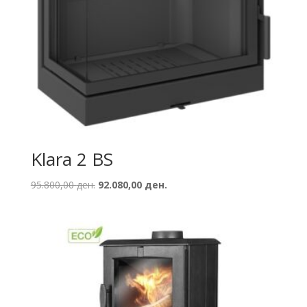
Klara 2 BS
Original
Current
95.800,00
ден.
92.080,00
ден.
price
price
was:
is:
95.800,00 ден..
92.080,00 ден..