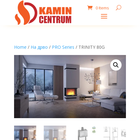
0 Items
Home
/
На дрво
/
PRO Series
/ TRINITY 80G