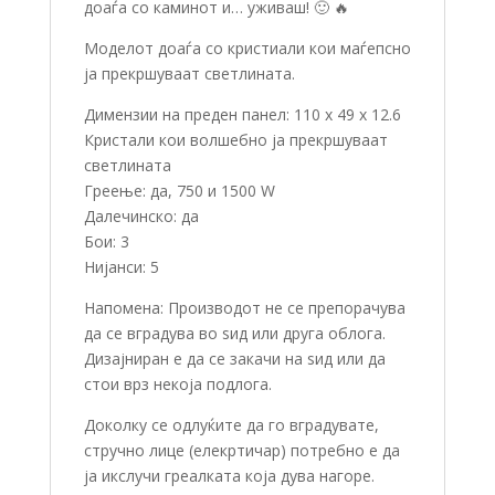
доаѓа со каминот и… уживаш! 🙂 🔥
Моделот доаѓа со кристиали кои маѓепсно
ја прекршуваат светлината.
Димензии на преден панел: 110 х 49 x 12.6
Кристали кои волшебно ја прекршуваат
светлината
Греење: да, 750 и 1500 W
Далечинско: да
Бои: 3
Нијанси: 5
Напомена: Производот не се препорачува
да се вградува во ѕид или друга облога.
Дизајниран е да се закачи на ѕид или да
стои врз некоја подлога.
Доколку се одлуќите да го вградувате,
стручно лице (елекртичар) потребно е да
ја икслучи греалката која дува нагоре.