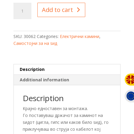
KC
Add to cart
42
CRYSTALS
(110см)
💎
SKU:
30062
Categories:
Електрични камини
,
quantity
Самостојни за на ѕид
Description
Additional information
Description
Крајно едноставен за монтажа.
Го поставуваш држачот за каминот на
ѕидот (цигла, гипс или каков било ѕид), го
приклучуваш во струја со кабелот кој