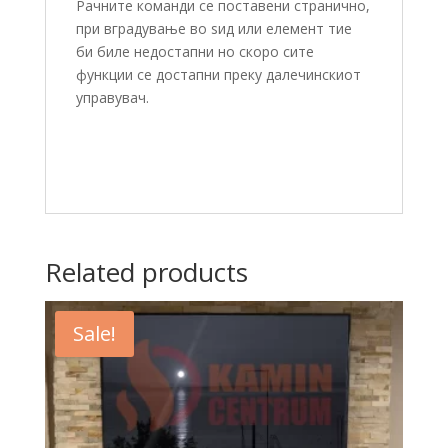
Рачните команди се поставени странично,
при вградување во ѕид или елемент тие
би биле недостапни но скоро сите
функции се достапни преку далечинскиот
управувач.
Related products
Sale!