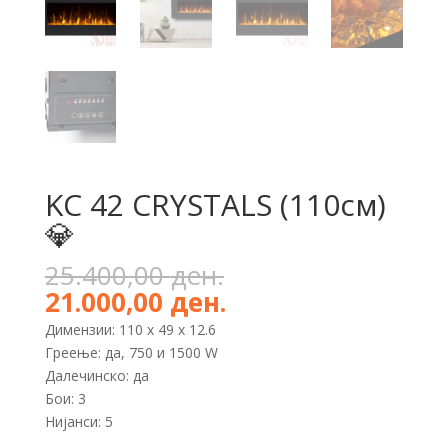
KC 42 CRYSTALS (110см)
💎
Original
25.400,00
ден.
price
Current
21.000,00
ден.
was:
price
Димензии: 110 х 49 x 12.6
25.400,00 ден..
is:
Греење: да, 750 и 1500 W
21.000,00 ден..
Далечинско: да
Бои: 3
Нијанси: 5