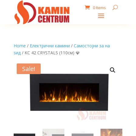
0 Items
Home
/
Електрични камини
/
Самостојни за на
ѕид
/ KC 42 CRYSTALS (110см) 💎
Sale!