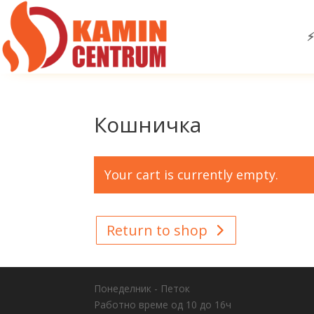
⚡
Кошничка
Your cart is currently empty.
Return to shop
Понеделник - Петок
Работно време од 10 до 16ч