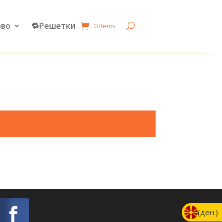
рво
🔁Решетки
0 Items
(ден.)