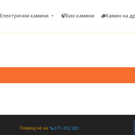
Електрични камини
🍃Био камини
🪵Камин на д
Повикај нѐ на:
📞071-332 265