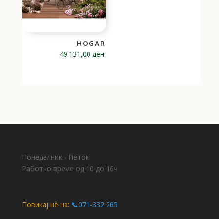
HOGAR
49.131,00
ден.
Понеделник - Петок
Работно време од 10 до 16ч
Повикај нѐ на:
📞071-332 265