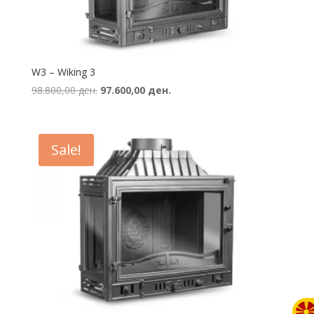
W3 – Wiking 3
Original
Current
98.800,00
ден.
97.600,00
ден.
price
price
was:
is:
98.800,00 ден..
97.600,00 ден..
Sale!