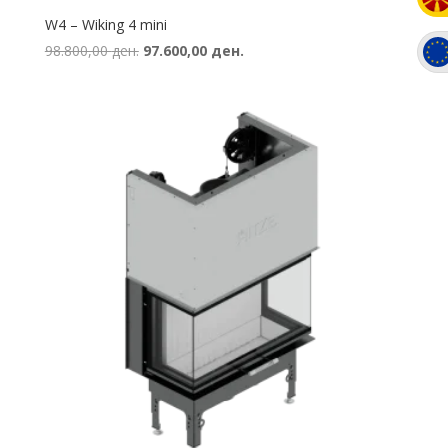
W4 – Wiking 4 mini
Original
Current
98.800,00
ден.
97.600,00
ден.
price
price
was:
is:
98.800,00 ден..
97.600,00 ден..