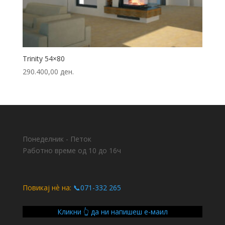
Trinity 54×80
290.400,00
ден.
Понеделник - Петок
Работно време од 10 до 16ч
Повикај нѐ на:
📞071-332 265
Кликни 👆 да ни напишеш е-маил