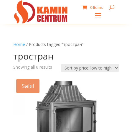
0 Items
Home
/ Products tagged “тростран”
тростран
Sorted
Showing all 6 results
by
price:
Sale!
low
to
high