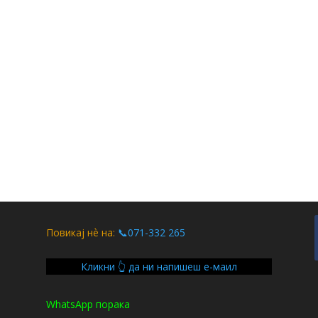
Повикај нѐ на:
📞071-332 265
Кликни 👆 да ни напишеш е-маил
WhatsApp порака