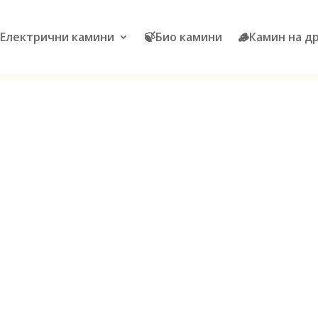
Електрични камини
🍃Био камини
🪵Камин на д