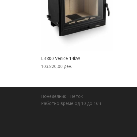
LB800 Venice 14kW
103.820,00
ден.
Понеделник - Петок
Работно време од 10 до 16ч