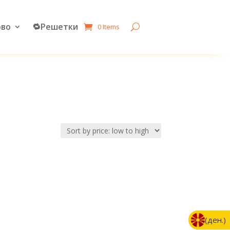
рво
🔁Решетки
0 Items
(ден.)